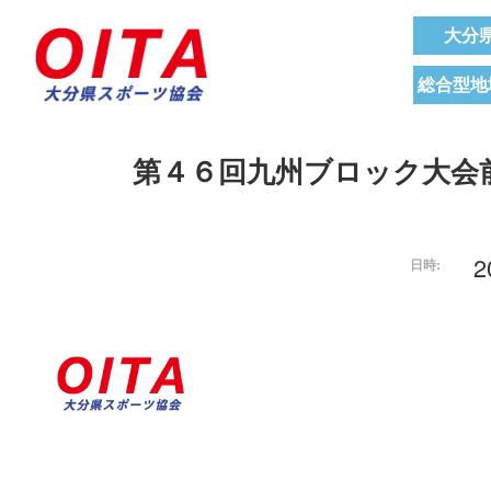
大分
総合型地
第４６回九州ブロック大会
2
日時: