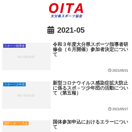
2021-05
令和３年度大分県スポーツ指導者研
スポーツ指導者
修会（６月開催）参加者決定につい
て
2021/05/31
新型コロナウイルス感染症拡大防止
スポーツ少年団
に係るスポ－ツ少年団の活動につい
て（第五報）
2021/05/27
国体参加申込におけるエラーについ
国民スポーツ大会
て