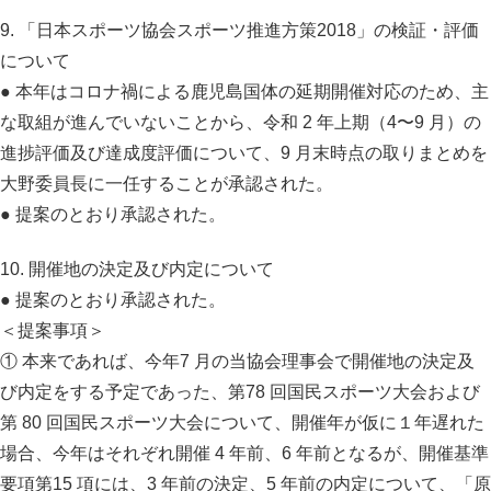
9. 「日本スポーツ協会スポーツ推進方策2018」の検証・評価
について
● 本年はコロナ禍による鹿児島国体の延期開催対応のため、主
な取組が進んでいないことから、令和 2 年上期（4〜9 月）の
進捗評価及び達成度評価について、9 月末時点の取りまとめを
大野委員長に一任することが承認された。
● 提案のとおり承認された。
10. 開催地の決定及び内定について
● 提案のとおり承認された。
＜提案事項＞
① 本来であれば、今年7 月の当協会理事会で開催地の決定及
び内定をする予定であった、第78 回国民スポーツ大会および
第 80 回国民スポーツ大会について、開催年が仮に１年遅れた
場合、今年はそれぞれ開催 4 年前、6 年前となるが、開催基準
要項第15 項には、3 年前の決定、5 年前の内定について、「原