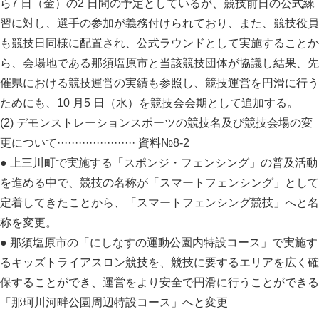
ら7 日（金）の2 日間の予定としているが、競技前日の公式練
習に対し、選手の参加が義務付けられており、また、競技役員
も競技日同様に配置され、公式ラウンドとして実施することか
ら、会場地である那須塩原市と当該競技団体が協議し結果、先
催県における競技運営の実績も参照し、競技運営を円滑に行う
ためにも、10 月5 日（水）を競技会会期として追加する。
(2) デモンストレーションスポーツの競技名及び競技会場の変
更について······················ 資料№8-2
● 上三川町で実施する「スポンジ・フェンシング」の普及活動
を進める中で、競技の名称が「スマートフェンシング」として
定着してきたことから、「スマートフェンシング競技」へと名
称を変更。
● 那須塩原市の「にしなすの運動公園内特設コース」で実施す
るキッズトライアスロン競技を、競技に要するエリアを広く確
保することができ、運営をより安全で円滑に行うことができる
「那珂川河畔公園周辺特設コース」へと変更