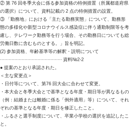
② 第 76 回冬季大会に係る参加資格の特例措置（所属都道府県
の選択）について、資料記載の 2 点の特例措置の設置。
③ 「勤務地」における「主たる勤務実態」について、勤務形
態の多様化や新型コロナウイルス感染症に伴う通勤制限等を考
慮し、テレワーク勤務等を行う場合、その勤務日についても総
労働日数に含むものとする。」旨を明記。
(2) 参加資格、年齢基準等の解釈・説明について
··········································· 資料№2-2
● 提案のとおり承認された。
＜主な変更点＞
・日付等について、第76 回大会に合わせて変更。
・本大会と冬季大会とで基準となる年度・期日等が異なるもの
（例：結婚または離婚に係る「例外適用」等）について、それ
ぞれの基準となる年度・期日を修正したこと。
・ふるさと選手制度について、卒業小学校の選択を追記したこ
と。