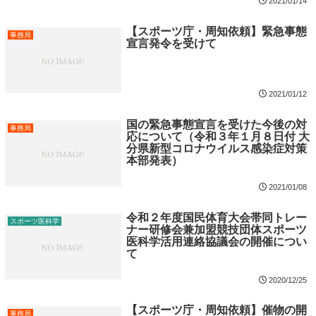
2021/01/14
【スポーツ庁・周知依頼】緊急事態
事務局
宣言発令を受けて
2021/01/12
国の緊急事態宣言を受けた今後の対
事務局
応について（令和３年１月８日付 大
分県新型コロナウイルス感染症対策
本部発表）
2021/01/08
令和２年度国民体育大会帯同トレー
スポーツ医科学
ナー研修会兼加盟競技団体スポーツ
医科学活用連絡協議会の開催につい
て
2020/12/25
【スポーツ庁・周知依頼】催物の開
事務局