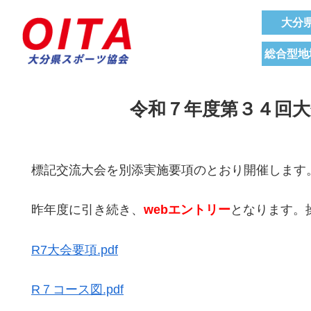
大分
総合型地
令和７年度第３４回
標記交流大会を別添実施要項のとおり開催します
昨年度に引き続き、
webエントリー
となります。
R7大会要項.pdf
R７コース図.pdf