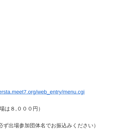
iversta.meet7.org/web_entry/menu.cgi
場は８,０００円）
必ず出場参加団体名でお振込みください）