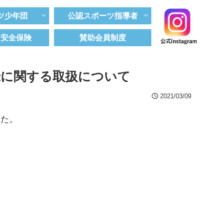
ツ少年団
公認スポーツ指導者
ツ安全保険
賛助会員制度
録に関する取扱について
2021/03/09
した。