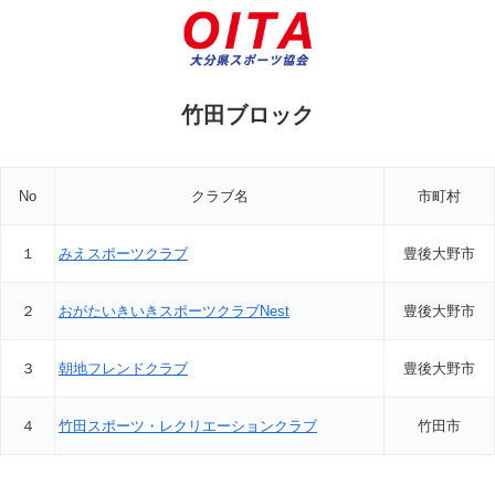
竹田ブロック
No
クラブ名
市町村
１
みえスポーツクラブ
豊後大野市
２
おがたいきいきスポーツクラブNest
豊後大野市
３
朝地フレンドクラブ
豊後大野市
４
竹田スポーツ・レクリエーションクラブ
竹田市