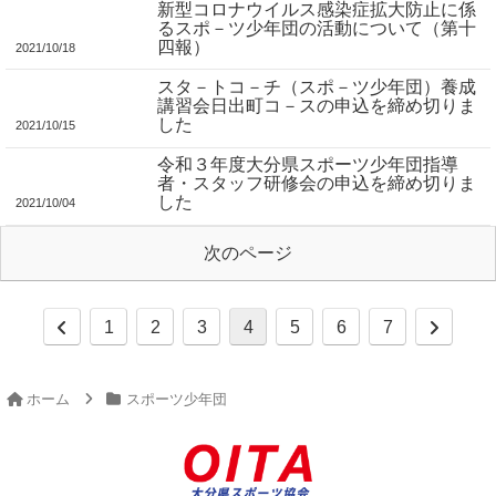
新型コロナウイルス感染症拡大防止に係
るスポ－ツ少年団の活動について（第十
四報）
2021/10/18
スタ－トコ－チ（スポ－ツ少年団）養成
講習会日出町コ－スの申込を締め切りま
した
2021/10/15
令和３年度大分県スポーツ少年団指導
者・スタッフ研修会の申込を締め切りま
した
2021/10/04
次のページ
1
2
3
4
5
6
7
ホーム
スポーツ少年団