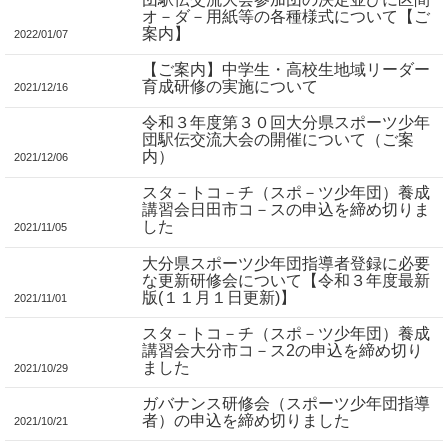
オ－ダ－用紙等の各種様式について【ご
案内】
2022/01/07
【ご案内】中学生・高校生地域リーダー
育成研修の実施について
2021/12/16
令和３年度第３０回大分県スポーツ少年
団駅伝交流大会の開催について（ご案
内）
2021/12/06
スタ－トコ－チ（スポ－ツ少年団）養成
講習会日田市コ－スの申込を締め切りま
した
2021/11/05
大分県スポーツ少年団指導者登録に必要
な更新研修会について【令和３年度最新
版(１１月１日更新)】
2021/11/01
スタ－トコ－チ（スポ－ツ少年団）養成
講習会大分市コ－ス2の申込を締め切り
ました
2021/10/29
ガバナンス研修会（スポーツ少年団指導
者）の申込を締め切りました
2021/10/21