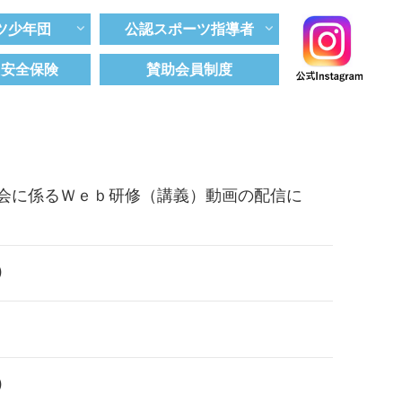
ツ少年団
公認スポーツ指導者
ツ安全保険
賛助会員制度
会に係るＷｅｂ研修（講義）動画の配信に
）
）