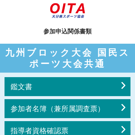
参加申込関係書類
九州ブロック大会 国民ス
ポーツ大会共通
鑑文書
参加者名簿（兼所属調査票）
指導者資格確認票